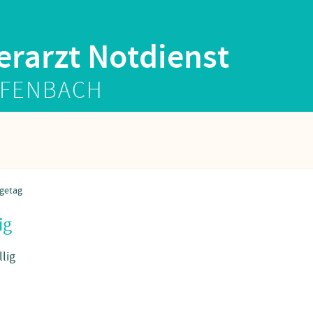
erarzt Notdienst
FENBACH
ig
llig