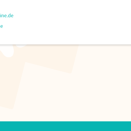
line.de
de