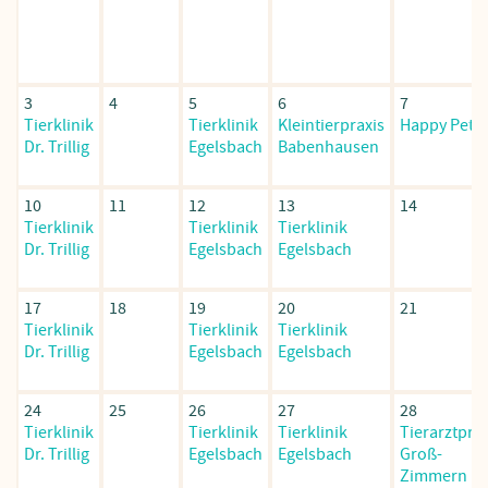
3
4
5
6
7
Tierklinik
Tierklinik
Kleintierpraxis
Happy Pets
Dr. Trillig
Egelsbach
Babenhausen
10
11
12
13
14
Tierklinik
Tierklinik
Tierklinik
Dr. Trillig
Egelsbach
Egelsbach
17
18
19
20
21
Tierklinik
Tierklinik
Tierklinik
Dr. Trillig
Egelsbach
Egelsbach
24
25
26
27
28
Tierklinik
Tierklinik
Tierklinik
Tierarztprax
Dr. Trillig
Egelsbach
Egelsbach
Groß-
Zimmern