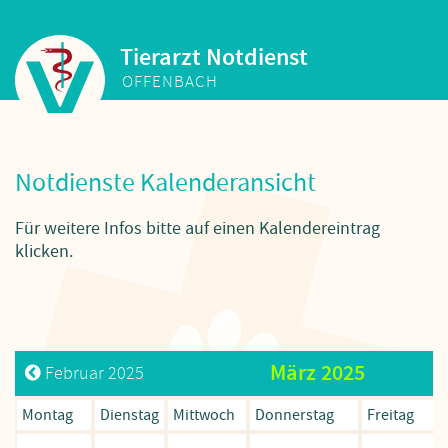
Tierarzt Notdienst
OFFENBACH
Notdienste Kalenderansicht
Für weitere Infos bitte auf einen Kalendereintrag
klicken.
März 2025
Februar 2025
Mo
ntag
Di
enstag
Mi
ttwoch
Do
nnerstag
Fr
eitag